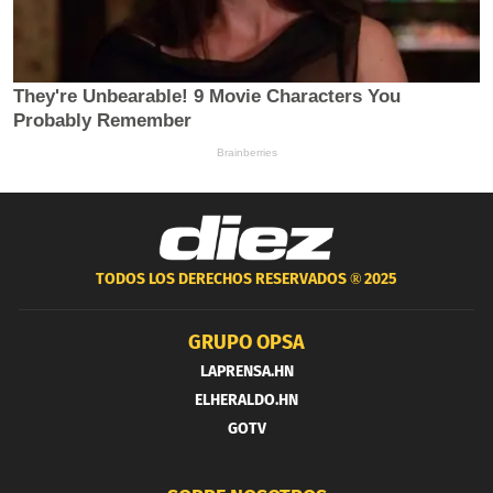
TODOS LOS DERECHOS RESERVADOS ®
2025
GRUPO OPSA
LAPRENSA.HN
ELHERALDO.HN
GOTV