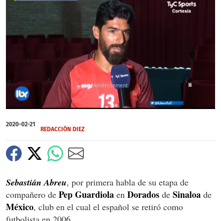
X
X
0
of
2020-02-21
3
REDACCIÓN DIEZ
minutes,
4
seconds
Sebastián Abreu
, por primera habla de su etapa de
Pep Guardiola
Dorados
Sinaloa
compañero de
en
de
de
México
, club en el cual el español se retiró como
futbolista en 2006.