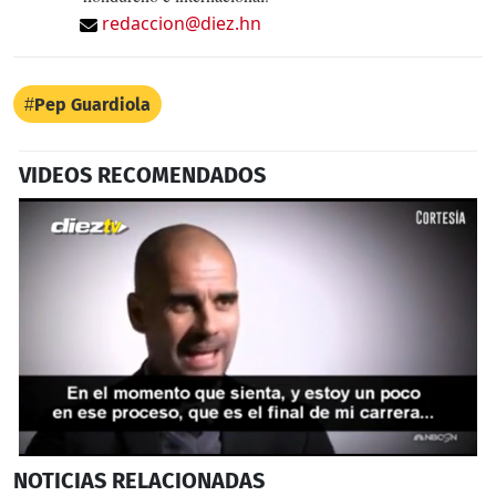
redaccion@diez.hn
Pep Guardiola
VIDEOS RECOMENDADOS
0
NOTICIAS
RELACIONADAS
seconds