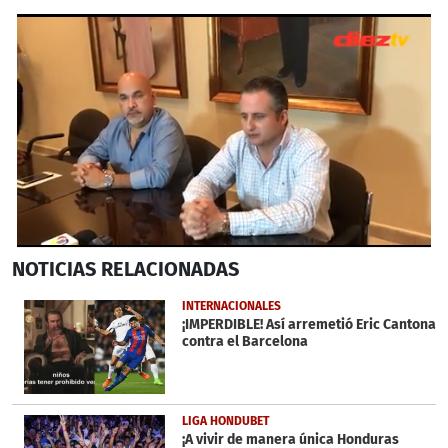
0
NOTICIAS
RELACIONADAS
seconds
of
1
INTERNACIONALES
minute,
¡IMPERDIBLE! Así arremetió Eric Cantona
54
contra el Barcelona
seconds
LIGA HONDUBET
¡A vivir de manera única Honduras