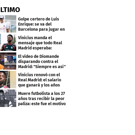
ÚLTIMO
Golpe certero de Luis
Enrique: se va del
Barcelona para jugar en
el PSG
Vinicius manda el
mensaje que todo Real
Madrid esperaba:
"Mourinho..."
El video de Diomande
disparando contra el
Madrid: "Siempre es así"
Vinicius renovó con el
Real Madrid: el salario
que ganará y los años
que firmó
Muere futbolista a los 27
años tras recibir la peor
paliza: este fue el motivo