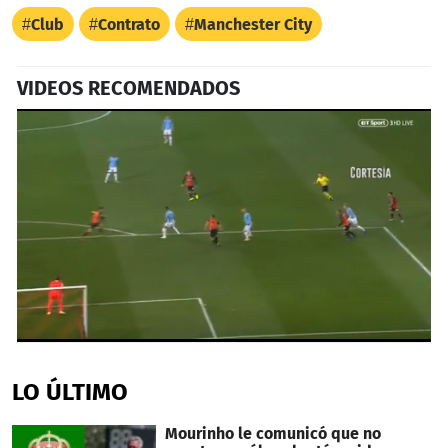
Club
Contrato
Manchester City
VIDEOS RECOMENDADOS
0
seconds
of
LO ÚLTIMO
1
minute,
19
Mourinho le comunicó que no
seconds