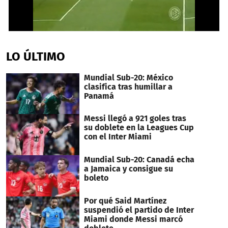
0
seconds
of
LO ÚLTIMO
1
minute,
29
Mundial Sub-20: México
seconds
clasifica tras humillar a
Panamá
Messi llegó a 921 goles tras
su doblete en la Leagues Cup
con el Inter Miami
Mundial Sub-20: Canadá echa
a Jamaica y consigue su
boleto
Por qué Said Martínez
suspendió el partido de Inter
Miami donde Messi marcó