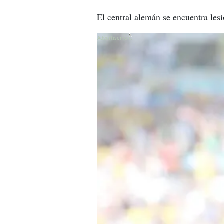
El central alemán se encuentra lesi
X