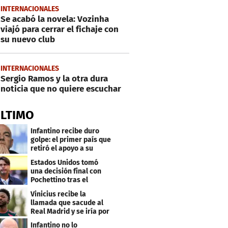
INTERNACIONALES
Se acabó la novela: Vozinha
viajó para cerrar el fichaje con
su nuevo club
INTERNACIONALES
Sergio Ramos y la otra dura
noticia que no quiere escuchar
ÚLTIMO
Infantino recibe duro
golpe: el primer país que
retiró el apoyo a su
reelección
Estados Unidos tomó
una decisión final con
Pochettino tras el
Mundial
Vinicius recibe la
llamada que sacude al
Real Madrid y se iría por
este salario
Infantino no lo