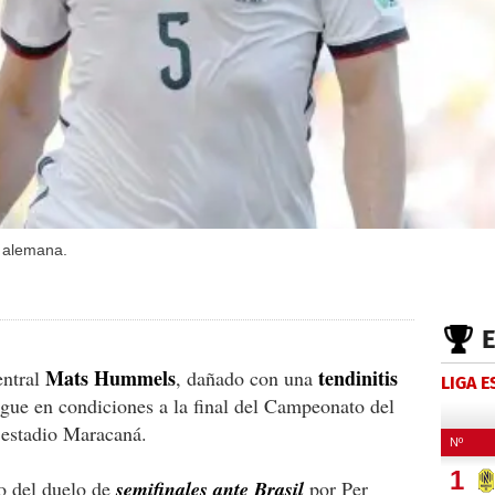
n alemana.
Mats Hummels
tendinitis
ntral
, dañado con una
LIGA 
egue en condiciones a la final del Campeonato del
estadio Maracaná.
so del duelo de
semifinales ante Brasil
por Per