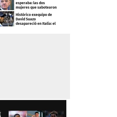
esperaba: las dos
mujeres que sabotearon
sus planes con el
Histórico exequipo de
Mundial
David Suazo
desapareció en Italia: el
fin de una era