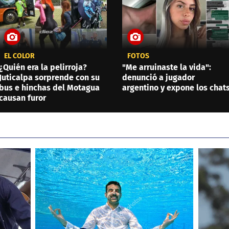
EL COLOR
FOTOS
¿Quién era la pelirroja?
"Me arruinaste la vida":
Juticalpa sorprende con su
denunció a jugador
bus e hinchas del Motagua
argentino y expone los chat
causan furor