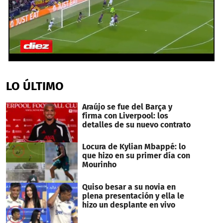
0
seconds
of
LO ÚLTIMO
38
seconds
Araújo se fue del Barça y
firma con Liverpool: los
detalles de su nuevo contrato
Locura de Kylian Mbappé: lo
que hizo en su primer día con
Mourinho
Quiso besar a su novia en
plena presentación y ella le
hizo un desplante en vivo