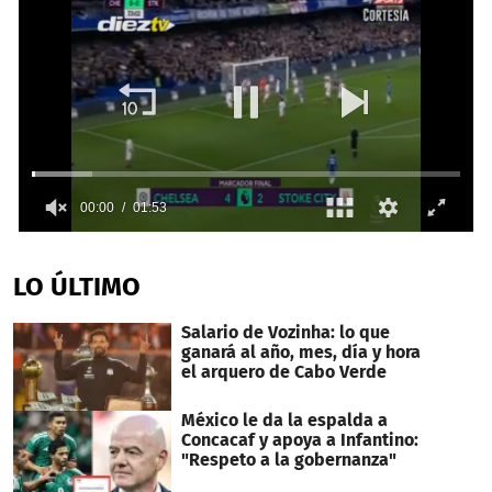
0
seconds
of
LO ÚLTIMO
1
minute,
53
Salario de Vozinha: lo que
seconds
ganará al año, mes, día y hora
el arquero de Cabo Verde
México le da la espalda a
Concacaf y apoya a Infantino:
"Respeto a la gobernanza"