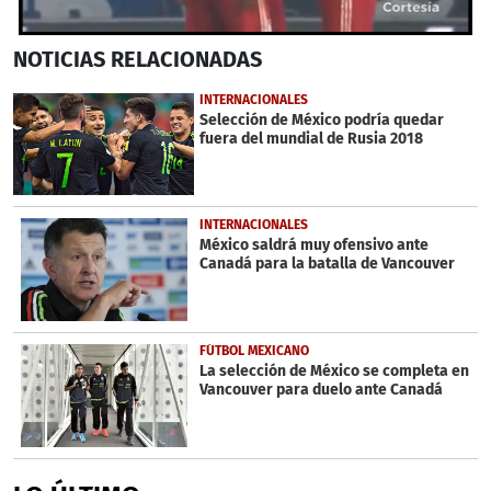
0
NOTICIAS
RELACIONADAS
seconds
of
34
INTERNACIONALES
seconds
Selección de México podría quedar
fuera del mundial de Rusia 2018
INTERNACIONALES
México saldrá muy ofensivo ante
Canadá para la batalla de Vancouver
FÚTBOL MEXICANO
La selección de México se completa en
Vancouver para duelo ante Canadá