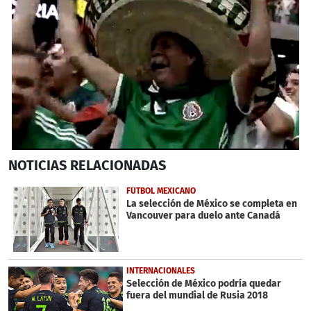
0
NOTICIAS
RELACIONADAS
seconds
of
58
FÚTBOL MEXICANO
seconds
La selección de México se completa en
Vancouver para duelo ante Canadá
INTERNACIONALES
Selección de México podría quedar
fuera del mundial de Rusia 2018