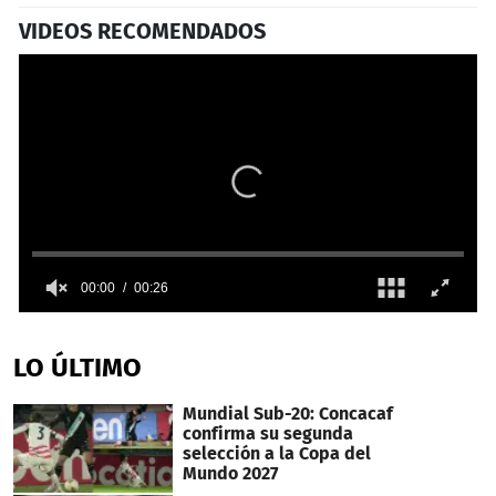
VIDEOS RECOMENDADOS
00:00
00:26
0
seconds
of
LO ÚLTIMO
26
seconds
Mundial Sub-20: Concacaf
confirma su segunda
selección a la Copa del
Mundo 2027