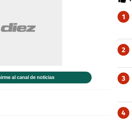
1
2
3
irme al canal de noticias
4