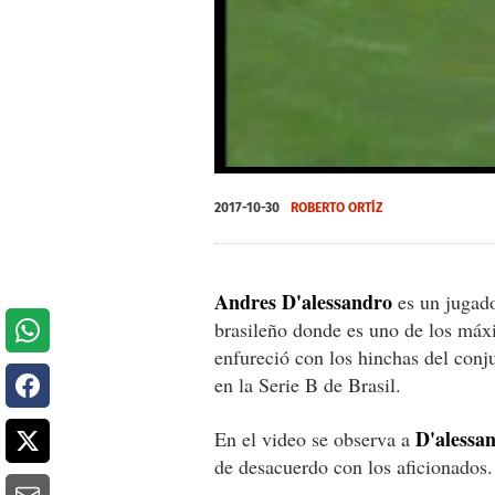
0
seconds
2017-10-30
ROBERTO ORTÍZ
of
0
seconds
Volume
0%
Andres D'alessandro
es un jugado
brasileño donde es uno de los máxi
enfureció con los hinchas del conj
en la Serie B de Brasil.
D'alessa
En el video se observa a
de desacuerdo con los aficionados.