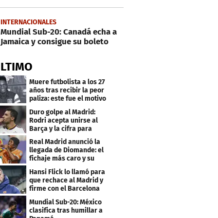
INTERNACIONALES
Mundial Sub-20: Canadá echa a
Jamaica y consigue su boleto
ÚLTIMO
Muere futbolista a los 27
años tras recibir la peor
paliza: este fue el motivo
Duro golpe al Madrid:
Rodri acepta unirse al
Barça y la cifra para
cerrar su fichaje
Real Madrid anunció la
llegada de Diomande: el
fichaje más caro y su
contrato
Hansi Flick lo llamó para
que rechace al Madrid y
firme con el Barcelona
Mundial Sub-20: México
clasifica tras humillar a