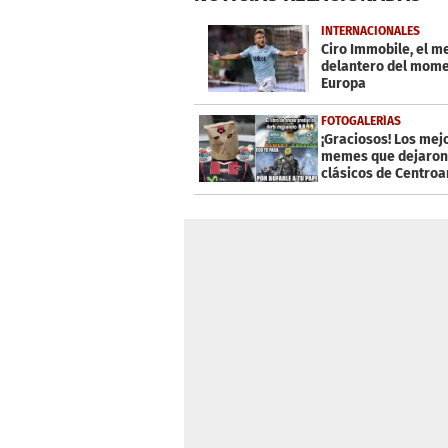
of
1
INTERNACIONALES
minute,
Ciro Immobile, el m
59
delantero del mome
seconds
Volume
Europa
0%
FOTOGALERÍAS
¡Graciosos! Los mej
memes que dejaron
clásicos de Centro