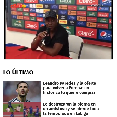
0
seconds
of
LO ÚLTIMO
1
minute,
39
Leandro Paredes y la oferta
seconds
para volver a Europa: un
histórico lo quiere comprar
Le destrozaron la pierna en
un amistoso y se pierde toda
la temporada en LaLiga