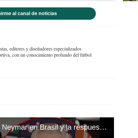
irme al canal de noticias
tas, editores y diseñadores especializados
ortiva, con un conocimiento profundo del fútbol
Ancelotti pone claro a Neymar en Brasil y la respuesta que nadie esperaba: "Que juegen para..."