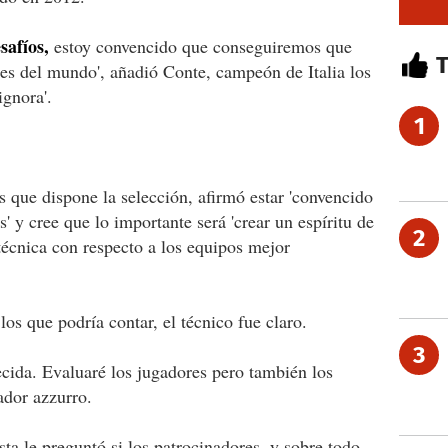
safíos,
estoy convencido que conseguiremos que
ores del mundo', añadió Conte, campeón de Italia los
ignora'.
1
s que dispone la selección, afirmó estar 'convencido
s' y cree que lo importante será 'crear un espíritu de
2
técnica con respecto a los equipos mejor
os que podría contar, el técnico fue claro.
3
ecida. Evaluaré los jugadores pero también los
ador azzurro.
ta le preguntó si los patrocinadores, y sobre todo