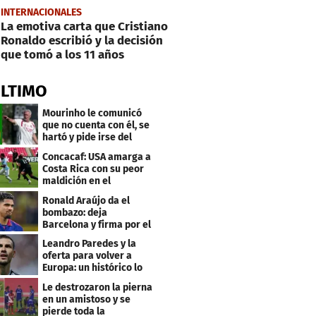
INTERNACIONALES
La emotiva carta que Cristiano
Ronaldo escribió y la decisión
que tomó a los 11 años
ÚLTIMO
Mourinho le comunicó
que no cuenta con él, se
hartó y pide irse del
Real Madrid
Concacaf: USA amarga a
Costa Rica con su peor
maldición en el
premundial Sub-20
Ronald Araújo da el
bombazo: deja
Barcelona y firma por el
club menos pensado
Leandro Paredes y la
oferta para volver a
Europa: un histórico lo
quiere comprar
Le destrozaron la pierna
en un amistoso y se
pierde toda la