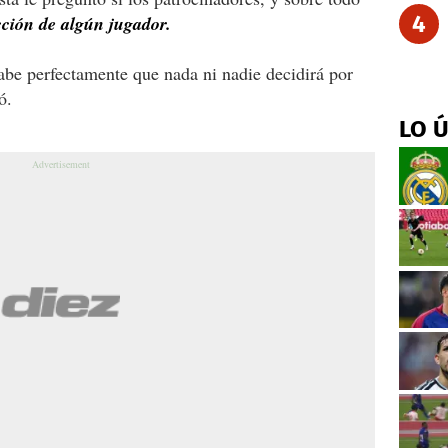
4
cción de algún jugador.
abe perfectamente que nada ni nadie decidirá por
ó.
LO 