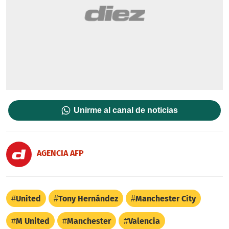
Unirme al canal de noticias
AGENCIA AFP
United
Tony Hernández
Manchester City
M United
Manchester
Valencia