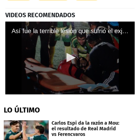
VIDEOS RECOMENDADOS
Así fue la terrible lesión que sufrió el exjugador de Marathón, Israel Silva.
0
seconds
of
LO ÚLTIMO
32
seconds
Carlos Espi da la razón a Mou:
el resultado de Real Madrid
vs Ferencvaros