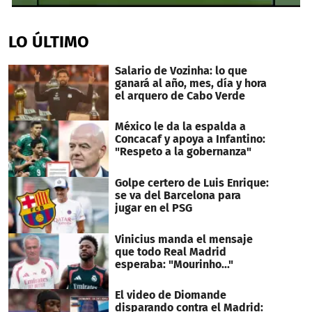
1
second
of
LO ÚLTIMO
1
minute,
23
Salario de Vozinha: lo que
seconds
ganará al año, mes, día y hora
el arquero de Cabo Verde
México le da la espalda a
Concacaf y apoya a Infantino:
"Respeto a la gobernanza"
Golpe certero de Luis Enrique:
se va del Barcelona para
jugar en el PSG
Vinicius manda el mensaje
que todo Real Madrid
esperaba: "Mourinho..."
El video de Diomande
disparando contra el Madrid: