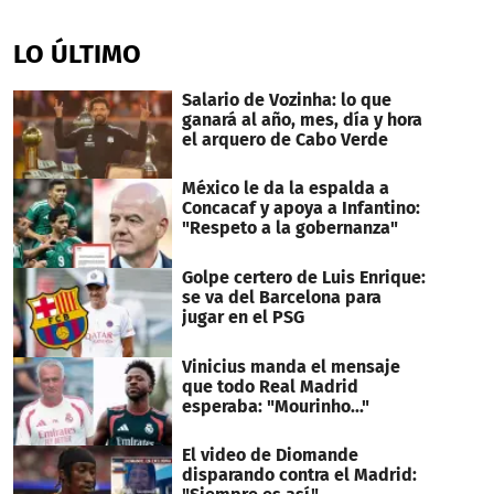
0
seconds
of
LO ÚLTIMO
56
seconds
Salario de Vozinha: lo que
ganará al año, mes, día y hora
el arquero de Cabo Verde
México le da la espalda a
Concacaf y apoya a Infantino:
"Respeto a la gobernanza"
Golpe certero de Luis Enrique:
se va del Barcelona para
jugar en el PSG
Vinicius manda el mensaje
que todo Real Madrid
esperaba: "Mourinho..."
El video de Diomande
disparando contra el Madrid: