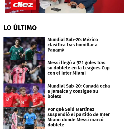
0
seconds
of
LO ÚLTIMO
10
minutes,
47
Mundial Sub-20: México
seconds
clasifica tras humillar a
Panamá
Messi llegó a 921 goles tras
su doblete en la Leagues Cup
con el Inter Miami
Mundial Sub-20: Canadá echa
a Jamaica y consigue su
boleto
Por qué Said Martínez
suspendió el partido de Inter
Miami donde Messi marcó
doblete