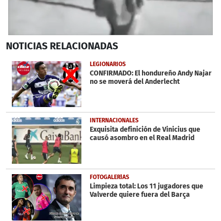
0
NOTICIAS
RELACIONADAS
seconds
of
6
LEGIONARIOS
minutes,
CONFIRMADO: El hondureño Andy Najar
3
no se moverá del Anderlecht
seconds
INTERNACIONALES
Exquisita definición de Vinicius que
causó asombro en el Real Madrid
FOTOGALERÍAS
Limpieza total: Los 11 jugadores que
Valverde quiere fuera del Barça