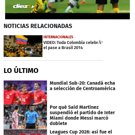
0
NOTICIAS
RELACIONADAS
seconds
of
50
INTERNACIONALES
seconds
VIDEO: Toda Colombia celebrÃ³
el pase a Brasil 2014
LO ÚLTIMO
Mundial Sub-20: Canadá echa
a selección de Centroamérica
Por qué Said Martínez
suspendió el partido de Inter
Miami donde Messi marcó
doblete
Leagues Cup 2026: así fue el