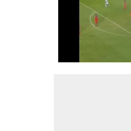
0
seconds
of
1
minute,
14
seconds
Volume
0%