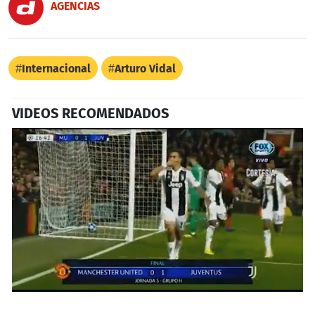
AGENCIAS
Internacional
Arturo Vidal
VIDEOS RECOMENDADOS
0
seconds