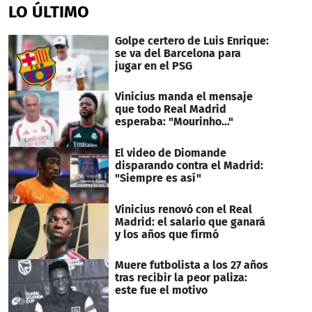
of
LO ÚLTIMO
1
minute,
16
Golpe certero de Luis Enrique:
seconds
se va del Barcelona para
jugar en el PSG
Vinicius manda el mensaje
que todo Real Madrid
esperaba: "Mourinho..."
El video de Diomande
disparando contra el Madrid:
"Siempre es así"
Vinicius renovó con el Real
Madrid: el salario que ganará
y los años que firmó
Muere futbolista a los 27 años
tras recibir la peor paliza:
este fue el motivo