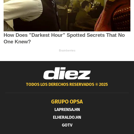
TODOS LOS DERECHOS RESERVADOS ®
2025
GRUPO OPSA
LAPRENSA.HN
ELHERALDO.HN
GOTV