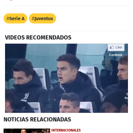
Serie A
Juventus
VIDEOS RECOMENDADOS
0
NOTICIAS
RELACIONADAS
seconds
of
1
INTERNACIONALES