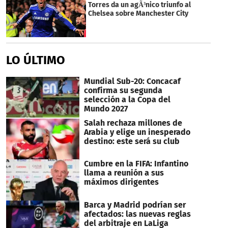
minute,
Torres da un agÃ³nico triunfo al
37
Chelsea sobre Manchester City
seconds
LO ÚLTIMO
Mundial Sub-20: Concacaf
confirma su segunda
selección a la Copa del
Mundo 2027
Salah rechaza millones de
Arabia y elige un inesperado
destino: este será su club
Cumbre en la FIFA: Infantino
llama a reunión a sus
máximos dirigentes
Barca y Madrid podrían ser
afectados: las nuevas reglas
del arbitraje en LaLiga