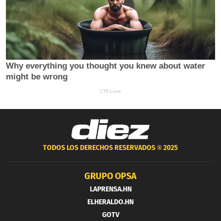
TODOS LOS DERECHOS RESERVADOS ®
2025
GRUPO OPSA
LAPRENSA.HN
ELHERALDO.HN
GOTV