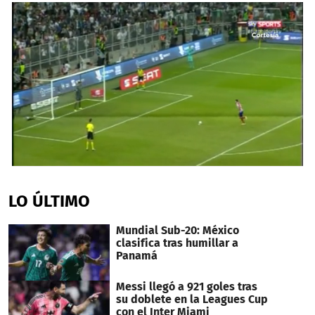
0
seconds
of
LO ÚLTIMO
52
seconds
Mundial Sub-20: México
clasifica tras humillar a
Panamá
Messi llegó a 921 goles tras
su doblete en la Leagues Cup
con el Inter Miami