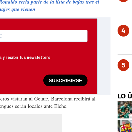
onaldo sería parte de la lista de bajas tras el
hajes que vienen
4
 y recibir tus newsletters.
5
SUSCRIBIRSE
LO 
ros vistaran al Getafe, Barcelona recibirá al
gues serán locales ante Elche.