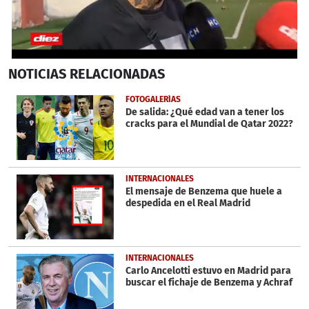
0
NOTICIAS
RELACIONADAS
seconds
of
1
FOTOGALERÍAS
minute,
De salida: ¿Qué edad van a tener los
29
cracks para el Mundial de Qatar 2022?
seconds
INTERNACIONALES
El mensaje de Benzema que huele a
despedida en el Real Madrid
INTERNACIONALES
Carlo Ancelotti estuvo en Madrid para
buscar el fichaje de Benzema y Achraf