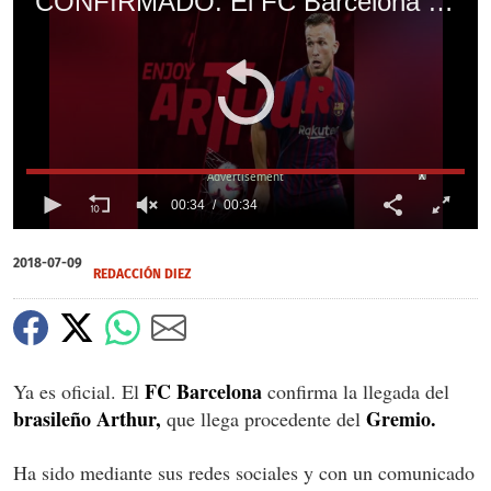
CONFIRMADO: El FC Barcelona anuncia la llegada del brasileño Arthur
X
00:34
00:34
0
seconds
2018-07-09
of
REDACCIÓN DIEZ
0
seconds
FC Barcelona
Ya es oficial. El
confirma la llegada del
brasileño Arthur,
Gremio.
que llega procedente del
Ha sido mediante sus redes sociales y con un comunicado