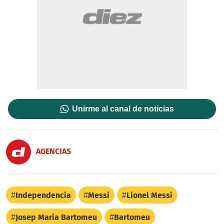
Unirme al canal de noticias
AGENCIAS
Independencia
Messi
Lionel Messi
Josep Maria Bartomeu
Bartomeu