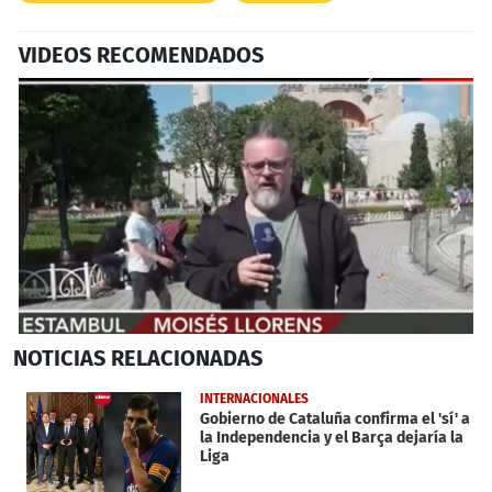
VIDEOS RECOMENDADOS
0
NOTICIAS
RELACIONADAS
seconds
of
2
INTERNACIONALES
minutes,
Gobierno de Cataluña confirma el 'sí' a
38
la Independencia y el Barça dejaría la
seconds
Liga