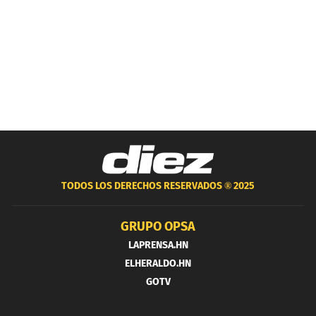
TODOS LOS DERECHOS RESERVADOS ®
2025
GRUPO OPSA
LAPRENSA.HN
ELHERALDO.HN
GOTV