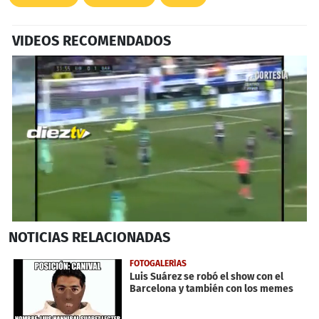
VIDEOS RECOMENDADOS
0
NOTICIAS
RELACIONADAS
seconds
of
31
FOTOGALERÍAS
seconds
Luis Suárez se robó el show con el
Barcelona y también con los memes