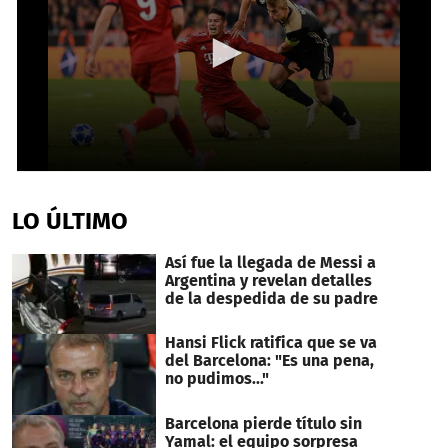
0
seconds
of
LO ÚLTIMO
38
seconds
Así fue la llegada de Messi a
Argentina y revelan detalles
de la despedida de su padre
Hansi Flick ratifica que se va
del Barcelona: "Es una pena,
no pudimos..."
Barcelona pierde título sin
Yamal: el equipo sorpresa