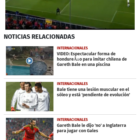
0
NOTICIAS
RELACIONADAS
seconds
of
1
INTERNACIONALES
minute,
VIDEO: Espectacular forma de
28
hondureÃ±o para imitar chilena de
seconds
Gareth Bale en una piscina
INTERNACIONALES
Bale tiene una lesión muscular en el
sóleo y está 'pendiente de evolución'
INTERNACIONALES
Gareth Bale le dijo 'no' a Inglaterra
para jugar con Gales