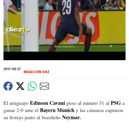
X
0
of
2017-09-27
39
REDACCIÓN DIEZ
seconds
Edinson Cavani
PSG
El uruguayo
puso al minuto 31 al
a
Bayern Munich
ganar 2-0 ante el
y las cámaras captaron
Neymar.
su festejo junto al brasileño