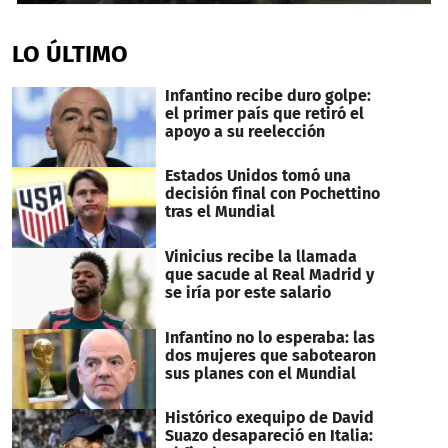
0
seconds
of
LO ÚLTIMO
3
minutes,
7
Infantino recibe duro golpe:
seconds
el primer país que retiró el
apoyo a su reelección
Estados Unidos tomó una
decisión final con Pochettino
tras el Mundial
Vinicius recibe la llamada
que sacude al Real Madrid y
se iría por este salario
Infantino no lo esperaba: las
dos mujeres que sabotearon
sus planes con el Mundial
Histórico exequipo de David
Suazo desapareció en Italia: