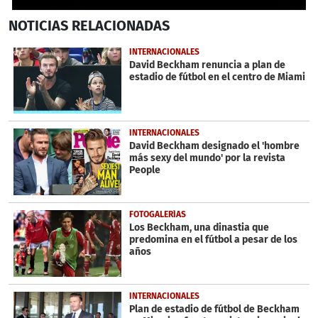
0
NOTICIAS
RELACIONADAS
seconds
of
2
INTERNACIONALES
minutes,
David Beckham renuncia a plan de
12
estadio de fútbol en el centro de Miami
seconds
INTERNACIONALES
David Beckham designado el 'hombre
más sexy del mundo' por la revista
People
FOTOGALERÍAS
Los Beckham, una dinastia que
predomina en el fútbol a pesar de los
años
INTERNACIONALES
Plan de estadio de fútbol de Beckham