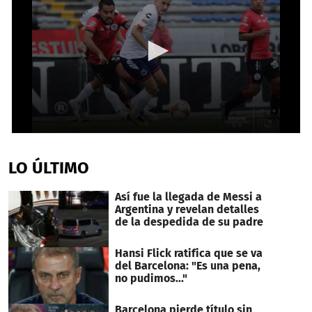
0
seconds
of
LO ÚLTIMO
46
seconds
Así fue la llegada de Messi a
Argentina y revelan detalles
de la despedida de su padre
Hansi Flick ratifica que se va
del Barcelona: "Es una pena,
no pudimos..."
Barcelona pierde título sin