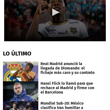
0
seconds
of
LO ÚLTIMO
3
minutes,
33
Real Madrid anunció la
seconds
llegada de Diomande: el
fichaje más caro y su contrato
Hansi Flick lo llamó para que
rechace al Madrid y firme con
el Barcelona
Mundial Sub-20: México
clasifica tras humillar a