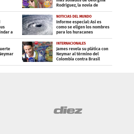
más sonados de Georgina
Rodríguez, la novia de
Cristiano
NOTICIAS DEL MUNDO
d
Informe especial: Así es
sus
como se eligen los nombres
indar a
para los huracanes
INTERNACIONALES
fuerte
James revela su plática con
 Neymar
Neymar al término del
Colombia contra Brasil