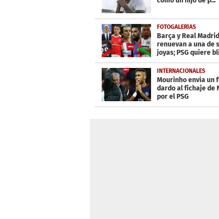
como un hijo de p...''
FOTOGALERÍAS
Barça y Real Madri
renuevan a una de 
joyas; PSG quiere bl
una figura
INTERNACIONALES
Mourinho envía un 
dardo al fichaje de
por el PSG