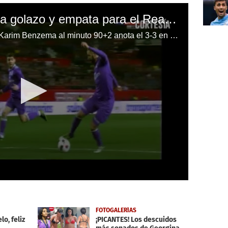
Karim Benzema marca golazo y empata para el Real Madrid
GOOOOOOLL del Real Madrid: Karim Benzema al minuto 90+2 anota el 3-3 en una gran remontada.
FOTOGALERÍAS
lo, feliz
¡PICANTES! Los descuidos