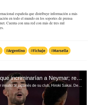
ernacional española que distribuye información a más
ción en todo el mundo en los soportes de prensa
ternet. Cuenta con una red con más de tres mil
es.
s
Argentino
Fichaje
Marsella
Marsella tiene videos que incriminarían a Neymar; recibiría un castigo de 9 a 10 partidos
El Marsella asegura que Neymar insultó al japonés de su club, Hiroki Sakai. De comprobarse, el crack aparecerá hasta 2021 con el PSG.