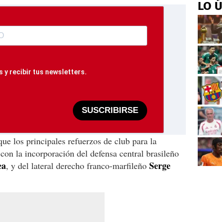
LO 
 y recibir tus newsletters.
SUSCRIBIRSE
e los principales refuerzos de club para la
on la incorporación del defensa central brasileño
ea
Serge
, y del lateral derecho franco-marfileño