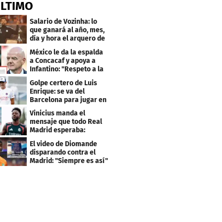
ÚLTIMO
Salario de Vozinha: lo
que ganará al año, mes,
día y hora el arquero de
Cabo Verde
México le da la espalda
a Concacaf y apoya a
Infantino: "Respeto a la
gobernanza"
Golpe certero de Luis
Enrique: se va del
Barcelona para jugar en
el PSG
Vinicius manda el
mensaje que todo Real
Madrid esperaba:
"Mourinho..."
El video de Diomande
disparando contra el
Madrid: "Siempre es así"