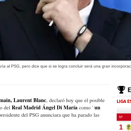
ría al PSG, pero dice que si se logra concluir será una gran incorpora
rmain, Laurent Blanc
, declaró hoy que el posible
LIGA 
Real Madrid Ángel Di María
un
no del
como '
presidente del PSG anunciara que ha parado las