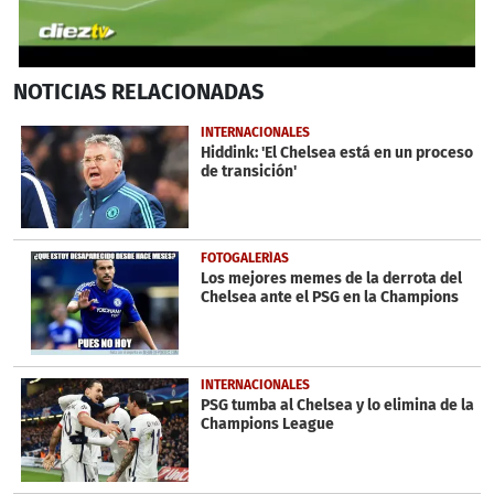
0
NOTICIAS
RELACIONADAS
seconds
of
22
INTERNACIONALES
seconds
Hiddink: 'El Chelsea está en un proceso
de transición'
FOTOGALERÍAS
Los mejores memes de la derrota del
Chelsea ante el PSG en la Champions
INTERNACIONALES
PSG tumba al Chelsea y lo elimina de la
Champions League