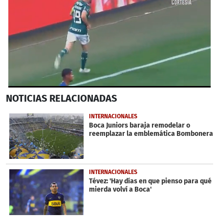
0
NOTICIAS
RELACIONADAS
seconds
of
1
INTERNACIONALES
minute,
Boca Juniors baraja remodelar o
52
reemplazar la emblemática Bombonera
seconds
INTERNACIONALES
Tévez: 'Hay días en que pienso para qué
mierda volví a Boca'