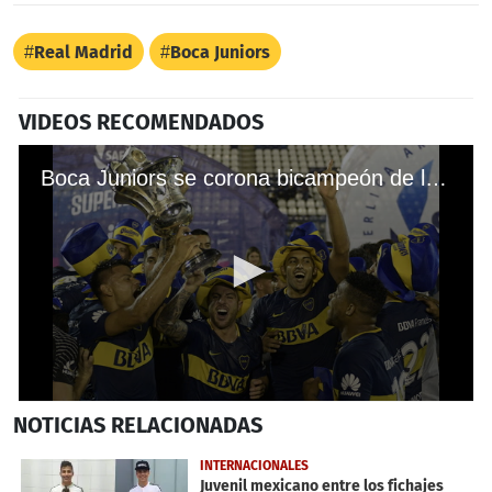
Real Madrid
Boca Juniors
VIDEOS RECOMENDADOS
Boca Juniors se corona bicampeón de la Superliga argentina
0
NOTICIAS
RELACIONADAS
seconds
of
30
INTERNACIONALES
seconds
Juvenil mexicano entre los fichajes