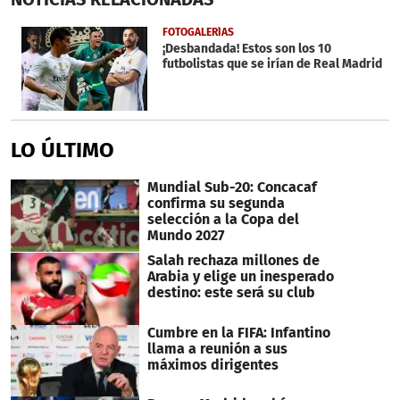
of
20
FOTOGALERÍAS
seconds
¡Desbandada! Estos son los 10
futbolistas que se irían de Real Madrid
LO ÚLTIMO
Mundial Sub-20: Concacaf
confirma su segunda
selección a la Copa del
Mundo 2027
Salah rechaza millones de
Arabia y elige un inesperado
destino: este será su club
Cumbre en la FIFA: Infantino
llama a reunión a sus
máximos dirigentes