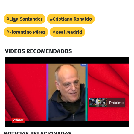
Liga Santander
Cristiano Ronaldo
Florentino Pérez
Real Madrid
VIDEOS RECOMENDADOS
Próximo
0
NOTICIAS
RELACIONADAS
seconds