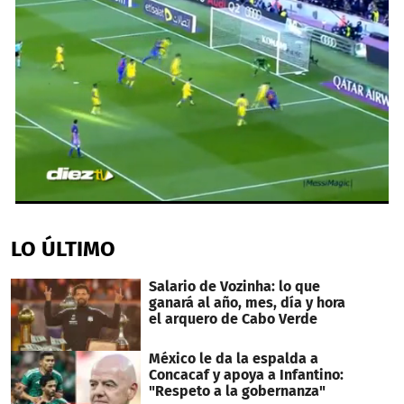
0
seconds
of
LO ÚLTIMO
30
seconds
Salario de Vozinha: lo que
ganará al año, mes, día y hora
el arquero de Cabo Verde
México le da la espalda a
Concacaf y apoya a Infantino:
"Respeto a la gobernanza"