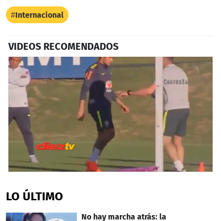
Internacional
VIDEOS RECOMENDADOS
0
seconds
of
LO ÚLTIMO
1
minute,
32
No hay marcha atrás: la