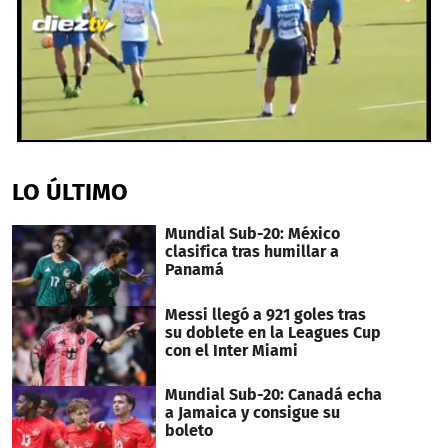
0
seconds
of
LO ÚLTIMO
1
minute,
32
Mundial Sub-20: México
seconds
clasifica tras humillar a
Panamá
Messi llegó a 921 goles tras
su doblete en la Leagues Cup
con el Inter Miami
Mundial Sub-20: Canadá echa
a Jamaica y consigue su
boleto