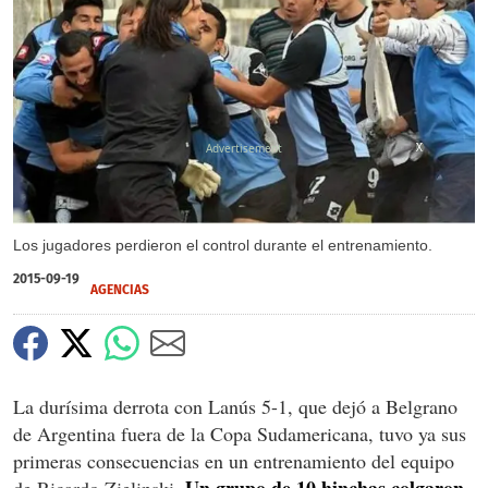
X
X
Los jugadores perdieron el control durante el entrenamiento.
2015-09-19
AGENCIAS
La durísima derrota con Lanús 5-1, que dejó a Belgrano
de Argentina fuera de la Copa Sudamericana, tuvo ya sus
primeras consecuencias en un entrenamiento del equipo
Un grupo de 10 hinchas colgaron
de Ricardo Zielinski.