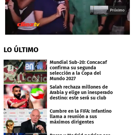
Próximo
0
seconds
of
LO ÚLTIMO
12
seconds
Mundial Sub-20: Concacaf
confirma su segunda
selección a la Copa del
Mundo 2027
Salah rechaza millones de
Arabia y elige un inesperado
destino: este será su club
Cumbre en la FIFA: Infantino
llama a reunión a sus
máximos dirigentes