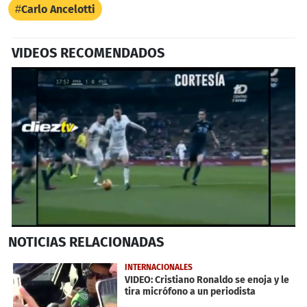
Carlo Ancelotti
VIDEOS RECOMENDADOS
0
NOTICIAS
RELACIONADAS
seconds
of
1
INTERNACIONALES
minute,
VIDEO: Cristiano Ronaldo se enoja y le
23
tira micrófono a un periodista
seconds