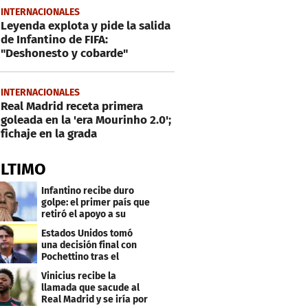
INTERNACIONALES
Leyenda explota y pide la salida
de Infantino de FIFA:
"Deshonesto y cobarde"
INTERNACIONALES
Real Madrid receta primera
goleada en la 'era Mourinho 2.0';
fichaje en la grada
ÚLTIMO
Infantino recibe duro
golpe: el primer país que
retiró el apoyo a su
reelección
Estados Unidos tomó
una decisión final con
Pochettino tras el
Mundial
Vinicius recibe la
llamada que sacude al
Real Madrid y se iría por