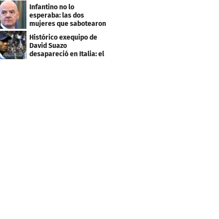
este salario
Infantino no lo
esperaba: las dos
mujeres que sabotearon
sus planes con el
Histórico exequipo de
Mundial
David Suazo
desapareció en Italia: el
fin de una era