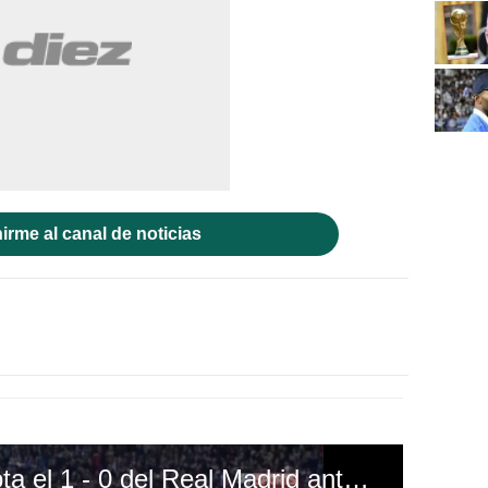
irme al canal de noticias
James Rodríguez anota el 1 - 0 del Real Madrid ante Sevilla