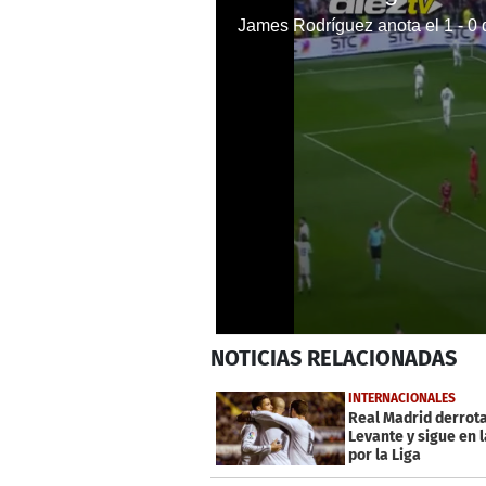
James Rodríguez anota el 1 - 0 
0
NOTICIAS
RELACIONADAS
seconds
of
38
INTERNACIONALES
seconds
Volume
Real Madrid derrota
0%
Levante y sigue en l
por la Liga