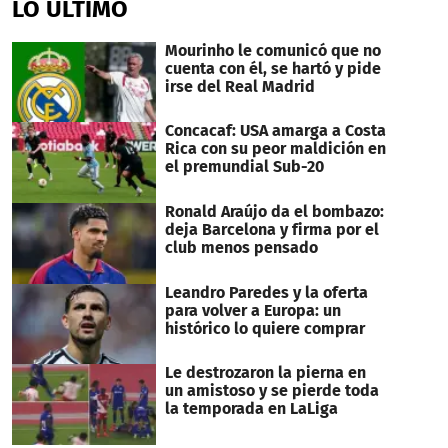
LO ÚLTIMO
59
seconds
Mourinho le comunicó que no
cuenta con él, se hartó y pide
irse del Real Madrid
Concacaf: USA amarga a Costa
Rica con su peor maldición en
el premundial Sub-20
Ronald Araújo da el bombazo:
deja Barcelona y firma por el
club menos pensado
Leandro Paredes y la oferta
para volver a Europa: un
histórico lo quiere comprar
Le destrozaron la pierna en
un amistoso y se pierde toda
la temporada en LaLiga